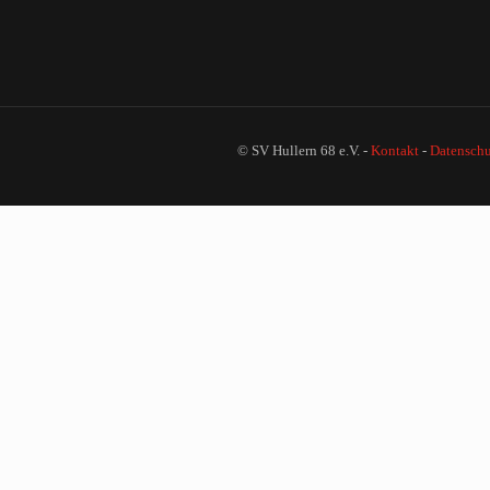
© SV Hullern 68 e.V. -
Kontakt
-
Datenschu