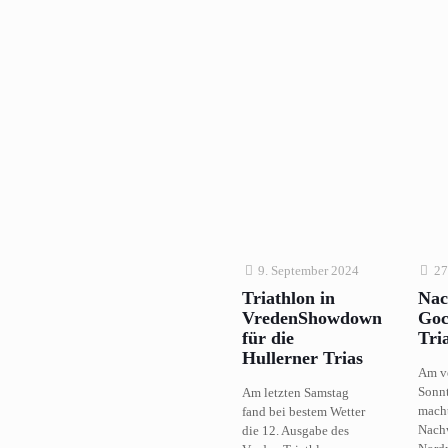
9. September 2024
27
Triathlon in
Nac
VredenShowdown
Goc
für die
Tri
Hullerner Trias
Am v
Sonnt
Am letzten Samstag
macht
fand bei bestem Wetter
Nach
die 12. Ausgabe des