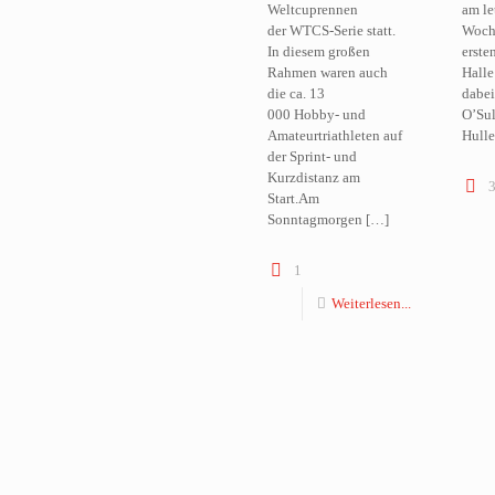
Weltcuprennen
am le
der WTCS-Serie statt.
Woch
In diesem großen
erste
Rahmen waren auch
Halle
die ca. 13
dabei
000 Hobby- und
O’Su
Amateurtriathleten auf
Hulle
der Sprint- und
Kurzdistanz am
Start.Am
Sonntagmorgen
[…]
1
Weiterlesen...