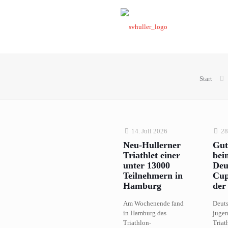
Start
14. Juli 2026
28
Neu-Hullerner
Gut
Triathlet einer
bei
unter 13000
Deu
Teilnehmern in
Cup
Hamburg
der
Am Wochenende fand
Deuts
in Hamburg das
jugen
Triathlon-
Triat