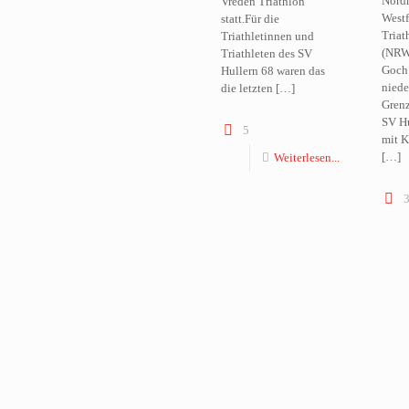
Nordr
Vreden Triathlon
Westf
statt.Für die
Triat
Triathletinnen und
(NRW
Triathleten des SV
Goch 
Hullern 68 waren das
niede
die letzten
[…]
Grenz
SV Hu
5
mit K
[…]
Weiterlesen...