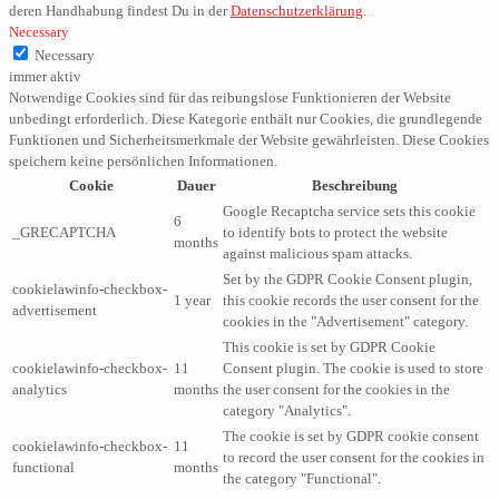
deren Handhabung findest Du in der
Datenschutzerklärung
.
Necessary
Necessary
immer aktiv
Notwendige Cookies sind für das reibungslose Funktionieren der Website
unbedingt erforderlich. Diese Kategorie enthält nur Cookies, die grundlegende
Funktionen und Sicherheitsmerkmale der Website gewährleisten. Diese Cookies
speichern keine persönlichen Informationen.
Cookie
Dauer
Beschreibung
Google Recaptcha service sets this cookie
6
_GRECAPTCHA
to identify bots to protect the website
months
against malicious spam attacks.
Set by the GDPR Cookie Consent plugin,
cookielawinfo-checkbox-
1 year
this cookie records the user consent for the
advertisement
cookies in the "Advertisement" category.
This cookie is set by GDPR Cookie
cookielawinfo-checkbox-
11
Consent plugin. The cookie is used to store
analytics
months
the user consent for the cookies in the
category "Analytics".
The cookie is set by GDPR cookie consent
cookielawinfo-checkbox-
11
to record the user consent for the cookies in
functional
months
the category "Functional".