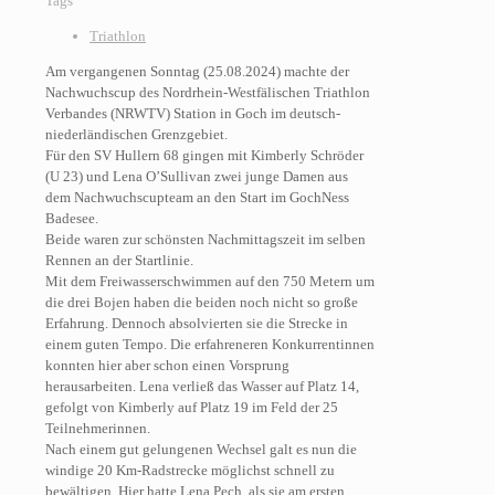
Tags
Triathlon
Am vergangenen Sonntag (25.08.2024) machte der
Nachwuchscup des Nordrhein-Westfälischen Triathlon
Verbandes (NRWTV) Station in Goch im deutsch-
niederländischen Grenzgebiet.
Für den SV Hullern 68 gingen mit Kimberly Schröder
(U 23) und Lena O’Sullivan zwei junge Damen aus
dem Nachwuchscupteam an den Start im GochNess
Badesee.
Beide waren zur schönsten Nachmittagszeit im selben
Rennen an der Startlinie.
Mit dem Freiwasserschwimmen auf den 750 Metern um
die drei Bojen haben die beiden noch nicht so große
Erfahrung. Dennoch absolvierten sie die Strecke in
einem guten Tempo. Die erfahreneren Konkurrentinnen
konnten hier aber schon einen Vorsprung
herausarbeiten. Lena verließ das Wasser auf Platz 14,
gefolgt von Kimberly auf Platz 19 im Feld der 25
Teilnehmerinnen.
Nach einem gut gelungenen Wechsel galt es nun die
windige 20 Km-Radstrecke möglichst schnell zu
bewältigen. Hier hatte Lena Pech, als sie am ersten