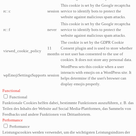
This cookie is set by the Google recaptcha
rc::c
session
service to identify bots to protect the
website against malicious spam attacks.
This cookie is set by the Google recaptcha
rc::f
never
service to identify bots to protect the
website against malicious spam attacks.
The cookie is set by the GDPR Cookie
11
Consent plugin and is used to store whether
viewed_cookie_policy
months
or not user has consented to the use of
cookies. It does not store any personal data.
WordPress sets this cookie when a user
interacts with emojis on a WordPress site. It
wpEmojiSettingsSupports
session
helps determine if the user's browser can
display emojis properly.
Functional
Functional
Funktionale Cookies helfen dabei, bestimmte Funktionen auszuführen, z. B. das
Teilen des Inhalts der Website auf Social Media-Plattformen, das Sammeln von
Feedbacks und andere Funktionen von Drittanbietern.
Performance
Performance
Leistungscookies werden verwendet, um die wichtigsten Leistungsindizes der