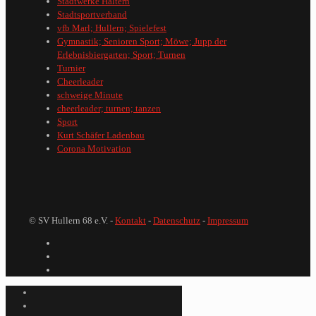
Stadtwerke Haltern
Stadtsportverband
vfb Marl; Hullern; Spielefest
Gymnastik; Senioren Sport; Möwe; Jupp der
Erlebnisbiergarten; Sport; Turnen
Turnier
Cheerleader
schweige Minute
cheerleader; turnen; tanzen
Sport
Kurt Schäfer Ladenbau
Corona Motivation
© SV Hullern 68 e.V. -
Kontakt
-
Datenschutz
-
Impressum