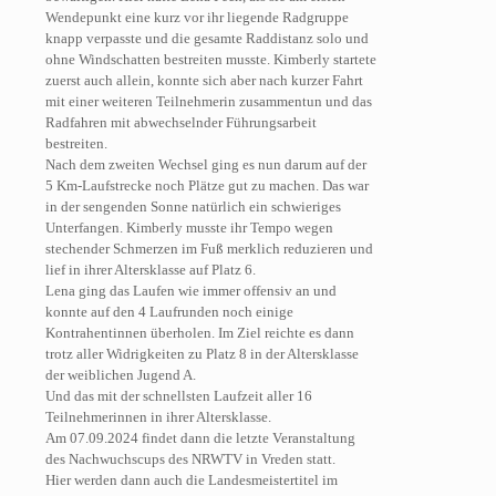
Wendepunkt eine kurz vor ihr liegende Radgruppe
knapp verpasste und die gesamte Raddistanz solo und
ohne Windschatten bestreiten musste. Kimberly startete
zuerst auch allein, konnte sich aber nach kurzer Fahrt
mit einer weiteren Teilnehmerin zusammentun und das
Radfahren mit abwechselnder Führungsarbeit
bestreiten.
Nach dem zweiten Wechsel ging es nun darum auf der
5 Km-Laufstrecke noch Plätze gut zu machen. Das war
in der sengenden Sonne natürlich ein schwieriges
Unterfangen. Kimberly musste ihr Tempo wegen
stechender Schmerzen im Fuß merklich reduzieren und
lief in ihrer Altersklasse auf Platz 6.
Lena ging das Laufen wie immer offensiv an und
konnte auf den 4 Laufrunden noch einige
Kontrahentinnen überholen. Im Ziel reichte es dann
trotz aller Widrigkeiten zu Platz 8 in der Altersklasse
der weiblichen Jugend A.
Und das mit der schnellsten Laufzeit aller 16
Teilnehmerinnen in ihrer Altersklasse.
Am 07.09.2024 findet dann die letzte Veranstaltung
des Nachwuchscups des NRWTV in Vreden statt.
Hier werden dann auch die Landesmeistertitel im