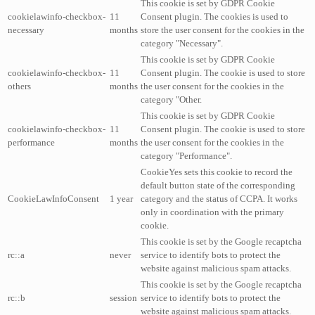
This cookie is set by GDPR Cookie
cookielawinfo-checkbox-
11
Consent plugin. The cookies is used to
necessary
months
store the user consent for the cookies in the
category "Necessary".
This cookie is set by GDPR Cookie
cookielawinfo-checkbox-
11
Consent plugin. The cookie is used to store
others
months
the user consent for the cookies in the
category "Other.
This cookie is set by GDPR Cookie
cookielawinfo-checkbox-
11
Consent plugin. The cookie is used to store
performance
months
the user consent for the cookies in the
category "Performance".
CookieYes sets this cookie to record the
default button state of the corresponding
CookieLawInfoConsent
1 year
category and the status of CCPA. It works
only in coordination with the primary
cookie.
This cookie is set by the Google recaptcha
rc::a
never
service to identify bots to protect the
website against malicious spam attacks.
This cookie is set by the Google recaptcha
rc::b
session
service to identify bots to protect the
website against malicious spam attacks.