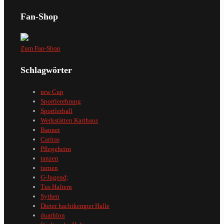
Fan-Shop
Zum Fan-Shop
Schlagwörter
nrw Cup
Sportlerehrung
Sportlerball
Werkstätten Karthaus
Banner
Caritas
Pflegeheim
tanzen
turnen
G-Jugend;
Tus Haltern
Sythen
Dieter hachtkemper Halle
duathlon