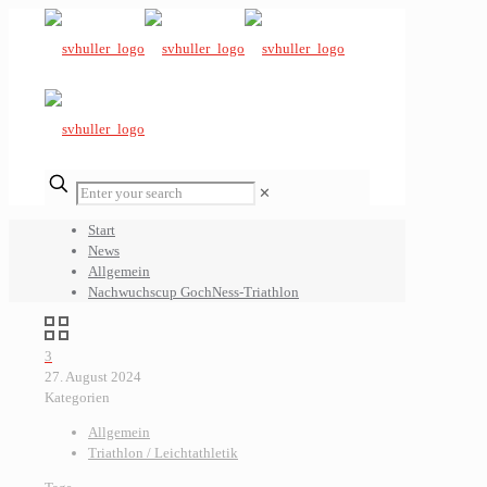
✕
Start
News
Allgemein
Nachwuchscup GochNess-Triathlon
3
27. August 2024
Kategorien
Allgemein
Triathlon / Leichtathletik