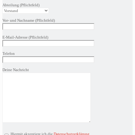
Abteilung (Pflichtfeld)
Vor- und Nachname (Pflichtfeld)
Bitte
E-Mail-Adresse (Pflichtfeld)
lasse
dieses
Feld
Telefon
leer.
Deine Nachricht
Hiermit akzeptiere ich die
Datenschutzerklärung