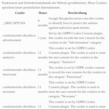
Funktionen und Sicherheitsmerkmale der Website gewährleisten. Diese Cookies
speichern keine persönlichen Informationen.
Cookie
Dauer
Beschreibung
Google Recaptcha service sets this cookie
6
_GRECAPTCHA
to identify bots to protect the website
months
against malicious spam attacks.
Set by the GDPR Cookie Consent plugin,
cookielawinfo-checkbox-
1 year
this cookie records the user consent for the
advertisement
cookies in the "Advertisement" category.
This cookie is set by GDPR Cookie
cookielawinfo-checkbox-
11
Consent plugin. The cookie is used to store
analytics
months
the user consent for the cookies in the
category "Analytics".
The cookie is set by GDPR cookie consent
cookielawinfo-checkbox-
11
to record the user consent for the cookies in
functional
months
the category "Functional".
This cookie is set by GDPR Cookie
cookielawinfo-checkbox-
11
Consent plugin. The cookies is used to
necessary
months
store the user consent for the cookies in the
category "Necessary".
This cookie is set by GDPR Cookie
cookielawinfo-checkbox-
11
Consent plugin. The cookie is used to store