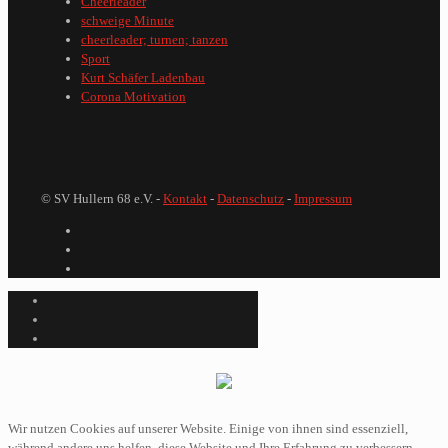
Cheerleader
schweige Minute
cheerleader; turnen; tanzen
Sport
Kurt Schäfer Ladenbau
Corona Motivation
© SV Hullern 68 e.V. -
Kontakt
-
Datenschutz
-
Impressum
Wir nutzen Cookies auf unserer Website. Einige von ihnen sind essenziell,
während andere uns helfen, diese Website und Ihre Erfahrung zu verbessern.