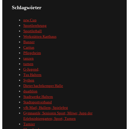
Schlagwörter
nrw Cup
Sportlerehrung
Sportlerball
Werkstätten Karthaus
Banner
Caritas
Pflegeheim
tanzen
turnen
G-Jugend;
Tus Haltern
Sythen
Dieter hachtkemper Halle
duathlon
Stadtwerke Haltern
Stadtsportverband
vfb Marl; Hullern; Spielefest
Gymnastik; Senioren Sport; Möwe; Jupp der
Erlebnisbiergarten; Sport; Turnen
Turnier