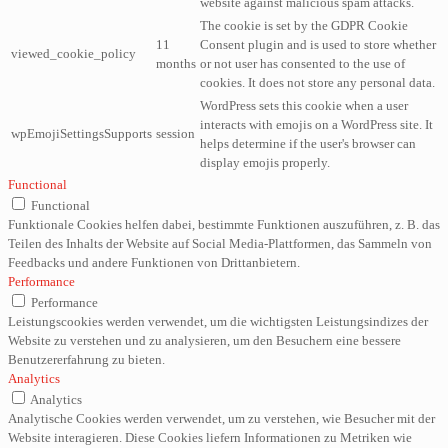
website against malicious spam attacks.
The cookie is set by the GDPR Cookie
11
Consent plugin and is used to store whether
viewed_cookie_policy
months
or not user has consented to the use of
cookies. It does not store any personal data.
WordPress sets this cookie when a user
interacts with emojis on a WordPress site. It
wpEmojiSettingsSupports
session
helps determine if the user's browser can
display emojis properly.
Functional
Functional
Funktionale Cookies helfen dabei, bestimmte Funktionen auszuführen, z. B. das
Teilen des Inhalts der Website auf Social Media-Plattformen, das Sammeln von
Feedbacks und andere Funktionen von Drittanbietern.
Performance
Performance
Leistungscookies werden verwendet, um die wichtigsten Leistungsindizes der
Website zu verstehen und zu analysieren, um den Besuchern eine bessere
Benutzererfahrung zu bieten.
Analytics
Analytics
Analytische Cookies werden verwendet, um zu verstehen, wie Besucher mit der
Website interagieren. Diese Cookies liefern Informationen zu Metriken wie