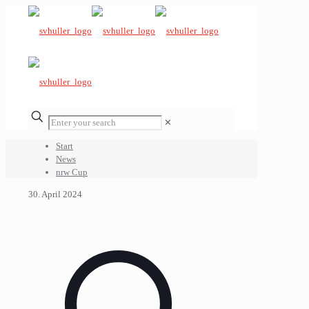
✕
Start
News
nrw Cup
30. April 2024