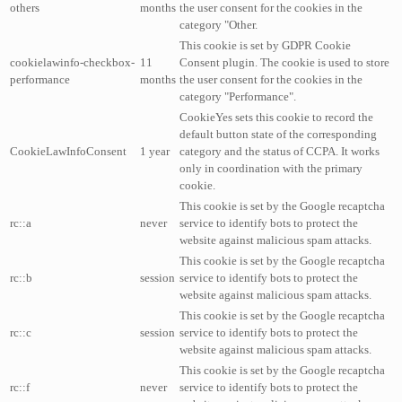
others
months
the user consent for the cookies in the
category "Other.
This cookie is set by GDPR Cookie
cookielawinfo-checkbox-
11
Consent plugin. The cookie is used to store
performance
months
the user consent for the cookies in the
category "Performance".
CookieYes sets this cookie to record the
default button state of the corresponding
CookieLawInfoConsent
1 year
category and the status of CCPA. It works
only in coordination with the primary
cookie.
This cookie is set by the Google recaptcha
rc::a
never
service to identify bots to protect the
website against malicious spam attacks.
This cookie is set by the Google recaptcha
rc::b
session
service to identify bots to protect the
website against malicious spam attacks.
This cookie is set by the Google recaptcha
rc::c
session
service to identify bots to protect the
website against malicious spam attacks.
This cookie is set by the Google recaptcha
rc::f
never
service to identify bots to protect the