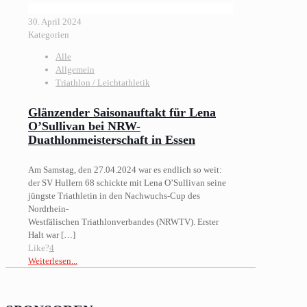
30. April 2024
Kategorien
Alle
Allgemein
Triathlon / Leichtathletik
Glänzender Saisonauftakt für Lena
O’Sullivan bei NRW-
Duathlonmeisterschaft in Essen
Am Samstag, den 27.04.2024 war es endlich so weit:
der SV Hullern 68 schickte mit Lena O’Sullivan seine
jüngste Triathletin in den Nachwuchs-Cup des
Nordrhein-
Westfälischen Triathlonverbandes (NRWTV). Erster
Halt war
[…]
Like?
4
Weiterlesen...