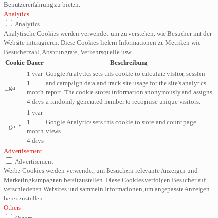
Benutzererfahrung zu bieten.
Analytics
Analytics
Analytische Cookies werden verwendet, um zu verstehen, wie Besucher mit der
Website interagieren. Diese Cookies liefern Informationen zu Metriken wie
Besucherzahl, Absprungrate, Verkehrsquelle usw.
Cookie
Dauer
Beschreibung
1 year
Google Analytics sets this cookie to calculate visitor, session
1
and campaign data and track site usage for the site's analytics
_ga
month
report. The cookie stores information anonymously and assigns
4 days
a randomly generated number to recognise unique visitors.
1 year
1
Google Analytics sets this cookie to store and count page
_ga_*
month
views.
4 days
Advertisement
Advertisement
Werbe-Cookies werden verwendet, um Besuchern relevante Anzeigen und
Marketingkampagnen bereitzustellen. Diese Cookies verfolgen Besucher auf
verschiedenen Websites und sammeln Informationen, um angepasste Anzeigen
bereitzustellen.
Others
Others