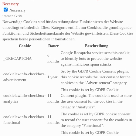
Necessary
Necessary
immer aktiv
Notwendige Cookies sind für das reibungslose Funktionieren der Website
unbedingt erforderlich. Diese Kategorie enthält nur Cookies, die grundlegende
Funktionen und Sicherheitsmerkmale der Website gewährleisten. Diese Cookies
speichern keine persönlichen Informationen.
Cookie
Dauer
Beschreibung
Google Recaptcha service sets this cookie
6
_GRECAPTCHA
to identify bots to protect the website
months
against malicious spam attacks.
Set by the GDPR Cookie Consent plugin,
cookielawinfo-checkbox-
1 year
this cookie records the user consent for the
advertisement
cookies in the "Advertisement" category.
This cookie is set by GDPR Cookie
cookielawinfo-checkbox-
11
Consent plugin. The cookie is used to store
analytics
months
the user consent for the cookies in the
category "Analytics".
The cookie is set by GDPR cookie consent
cookielawinfo-checkbox-
11
to record the user consent for the cookies in
functional
months
the category "Functional".
This cookie is set by GDPR Cookie