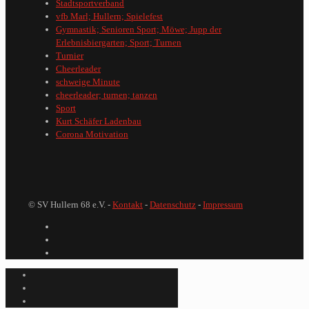
Stadtsportverband
vfb Marl; Hullern; Spielefest
Gymnastik; Senioren Sport; Möwe; Jupp der
Erlebnisbiergarten; Sport; Turnen
Turnier
Cheerleader
schweige Minute
cheerleader; turnen; tanzen
Sport
Kurt Schäfer Ladenbau
Corona Motivation
© SV Hullern 68 e.V. -
Kontakt
-
Datenschutz
-
Impressum