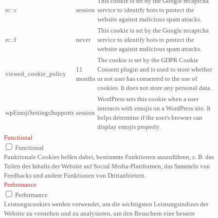
This cookie is set by the Google recaptcha
rc::c
session
service to identify bots to protect the
website against malicious spam attacks.
This cookie is set by the Google recaptcha
rc::f
never
service to identify bots to protect the
website against malicious spam attacks.
The cookie is set by the GDPR Cookie
11
Consent plugin and is used to store whether
viewed_cookie_policy
months
or not user has consented to the use of
cookies. It does not store any personal data.
WordPress sets this cookie when a user
interacts with emojis on a WordPress site. It
wpEmojiSettingsSupports
session
helps determine if the user's browser can
display emojis properly.
Functional
Functional
Funktionale Cookies helfen dabei, bestimmte Funktionen auszuführen, z. B. das
Teilen des Inhalts der Website auf Social Media-Plattformen, das Sammeln von
Feedbacks und andere Funktionen von Drittanbietern.
Performance
Performance
Leistungscookies werden verwendet, um die wichtigsten Leistungsindizes der
Website zu verstehen und zu analysieren, um den Besuchern eine bessere