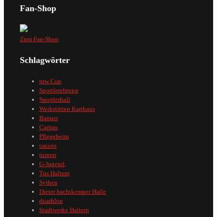
Fan-Shop
Zum Fan-Shop
Schlagwörter
nrw Cup
Sportlerehrung
Sportlerball
Werkstätten Karthaus
Banner
Caritas
Pflegeheim
tanzen
turnen
G-Jugend;
Tus Haltern
Sythen
Dieter hachtkemper Halle
duathlon
Stadtwerke Haltern