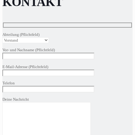
KONTAKT
Abteilung (Pflichtfeld)
Vor- und Nachname (Pflichtfeld)
Bitte
E-Mail-Adresse (Pflichtfeld)
lasse
dieses
Feld
Telefon
leer.
Deine Nachricht