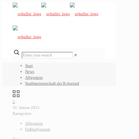
✕
Start
News
Allgemein
Stadtmeisterschaft der B-Jugend
5
31. Januar 2023
Kategorien
Allgemein
Fußballjugend