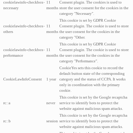
cookielawinfo-checkbox-
11
Consent plugin. The cookies is used to
necessary
months
store the user consent for the cookies in the
category "Necessary".
This cookie is set by GDPR Cookie
cookielawinfo-checkbox-
11
Consent plugin. The cookie is used to store
others
months
the user consent for the cookies in the
category "Other.
This cookie is set by GDPR Cookie
cookielawinfo-checkbox-
11
Consent plugin. The cookie is used to store
performance
months
the user consent for the cookies in the
category "Performance".
CookieYes sets this cookie to record the
default button state of the corresponding
CookieLawInfoConsent
1 year
category and the status of CCPA. It works
only in coordination with the primary
cookie.
This cookie is set by the Google recaptcha
rc::a
never
service to identify bots to protect the
website against malicious spam attacks.
This cookie is set by the Google recaptcha
rc::b
session
service to identify bots to protect the
website against malicious spam attacks.