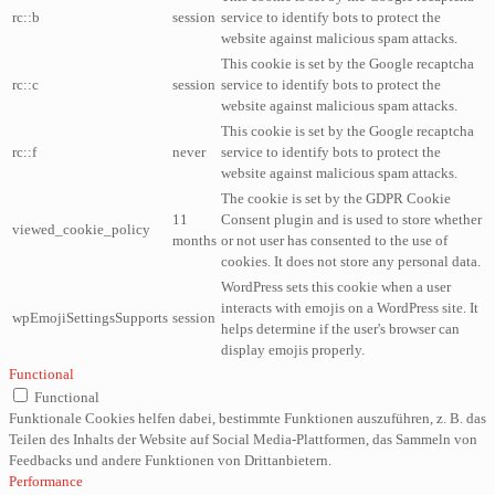
rc::b
session
service to identify bots to protect the
website against malicious spam attacks.
This cookie is set by the Google recaptcha
rc::c
session
service to identify bots to protect the
website against malicious spam attacks.
This cookie is set by the Google recaptcha
rc::f
never
service to identify bots to protect the
website against malicious spam attacks.
The cookie is set by the GDPR Cookie
11
Consent plugin and is used to store whether
viewed_cookie_policy
months
or not user has consented to the use of
cookies. It does not store any personal data.
WordPress sets this cookie when a user
interacts with emojis on a WordPress site. It
wpEmojiSettingsSupports
session
helps determine if the user's browser can
display emojis properly.
Functional
Functional
Funktionale Cookies helfen dabei, bestimmte Funktionen auszuführen, z. B. das
Teilen des Inhalts der Website auf Social Media-Plattformen, das Sammeln von
Feedbacks und andere Funktionen von Drittanbietern.
Performance