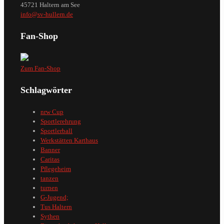
45721 Haltern am See
info@sv-hullern.de
Fan-Shop
Zum Fan-Shop
Schlagwörter
nrw Cup
Sportlerehrung
Sportlerball
Werkstätten Karthaus
Banner
Caritas
Pflegeheim
tanzen
turnen
G-Jugend;
Tus Haltern
Sythen