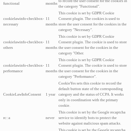
to record the user consent for the cookies in
functional
months
the category "Functional".
This cookie is set by GDPR Cookie
cookielawinfo-checkbox-
11
Consent plugin. The cookies is used to
necessary
months
store the user consent for the cookies in the
category "Necessary".
This cookie is set by GDPR Cookie
cookielawinfo-checkbox-
11
Consent plugin. The cookie is used to store
others
months
the user consent for the cookies in the
category "Other.
This cookie is set by GDPR Cookie
cookielawinfo-checkbox-
11
Consent plugin. The cookie is used to store
performance
months
the user consent for the cookies in the
category "Performance".
CookieYes sets this cookie to record the
default button state of the corresponding
CookieLawInfoConsent
1 year
category and the status of CCPA. It works
only in coordination with the primary
cookie.
This cookie is set by the Google recaptcha
rc::a
never
service to identify bots to protect the
website against malicious spam attacks.
This cookie is set by the Google recaptcha