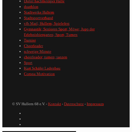
Dieter hachtkemper Halle
duathlon
Stadtwerke Haltern
Stadtsportverband
vfb Marl; Hullern; Spielefest
Gymnastik; Senioren Sport; Möwe; Jupp der
Erlebnisbiergarten; Sport; Turnen
Turnier
Cheerleader
schweige Minute
cheerleader; turnen; tanzen
Sport
Kurt Schäfer Ladenbau
Corona Motivation
© SV Hullern 68 e.V. -
Kontakt
-
Datenschutz
-
Impressum