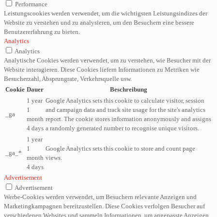
Performance
Leistungscookies werden verwendet, um die wichtigsten Leistungsindizes der
Website zu verstehen und zu analysieren, um den Besuchern eine bessere
Benutzererfahrung zu bieten.
Analytics
Analytics
Analytische Cookies werden verwendet, um zu verstehen, wie Besucher mit der
Website interagieren. Diese Cookies liefern Informationen zu Metriken wie
Besucherzahl, Absprungrate, Verkehrsquelle usw.
Cookie
Dauer
Beschreibung
1 year
Google Analytics sets this cookie to calculate visitor, session
1
and campaign data and track site usage for the site's analytics
_ga
month
report. The cookie stores information anonymously and assigns
4 days
a randomly generated number to recognise unique visitors.
1 year
1
Google Analytics sets this cookie to store and count page
_ga_*
month
views.
4 days
Advertisement
Advertisement
Werbe-Cookies werden verwendet, um Besuchern relevante Anzeigen und
Marketingkampagnen bereitzustellen. Diese Cookies verfolgen Besucher auf
verschiedenen Websites und sammeln Informationen, um angepasste Anzeigen