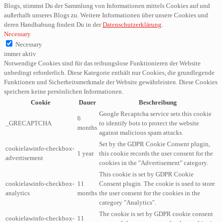
Blogs, stimmst Du der Sammlung von Informationen mittels Cookies auf und
außerhalb unseres Blogs zu. Weitere Informationen über unsere Cookies und
deren Handhabung findest Du in der
Datenschutzerklärung
.
Necessary
Necessary
immer aktiv
Notwendige Cookies sind für das reibungslose Funktionieren der Website
unbedingt erforderlich. Diese Kategorie enthält nur Cookies, die grundlegende
Funktionen und Sicherheitsmerkmale der Website gewährleisten. Diese Cookies
speichern keine persönlichen Informationen.
Cookie
Dauer
Beschreibung
Google Recaptcha service sets this cookie
6
_GRECAPTCHA
to identify bots to protect the website
months
against malicious spam attacks.
Set by the GDPR Cookie Consent plugin,
cookielawinfo-checkbox-
1 year
this cookie records the user consent for the
advertisement
cookies in the "Advertisement" category.
This cookie is set by GDPR Cookie
cookielawinfo-checkbox-
11
Consent plugin. The cookie is used to store
analytics
months
the user consent for the cookies in the
category "Analytics".
The cookie is set by GDPR cookie consent
cookielawinfo-checkbox-
11