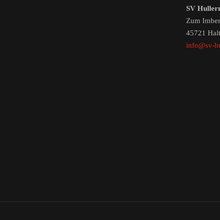
SV Huller
Zum Imber
45721 Hal
info@sv-hu