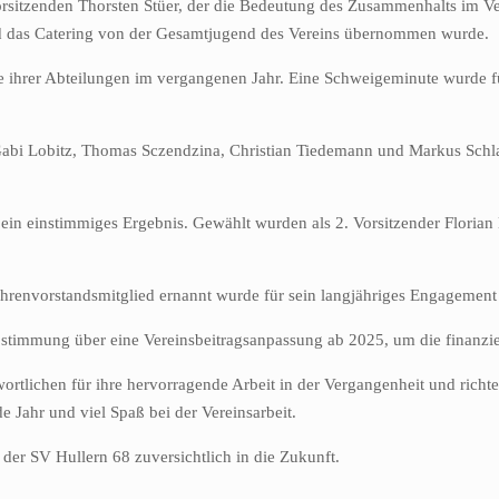
itzenden Thorsten Stüer, der die Bedeutung des Zusammenhalts im Ver
nd das Catering von der Gesamtjugend des Vereins übernommen wurde.
olge ihrer Abteilungen im vergangenen Jahr. Eine Schweigeminute wurde 
Gabi Lobitz, Thomas Sczendzina, Christian Tiedemann und Markus Schl
ein einstimmiges Ergebnis. Gewählt wurden als 2. Vorsitzender Florian 
renvorstandsmitglied ernannt wurde für sein langjähriges Engagement 
stimmung über eine Vereinsbeitragsanpassung ab 2025, um die finanziel
ortlichen für ihre hervorragende Arbeit in der Vergangenheit und richte
 Jahr und viel Spaß bei der Vereinsarbeit.
der SV Hullern 68 zuversichtlich in die Zukunft.