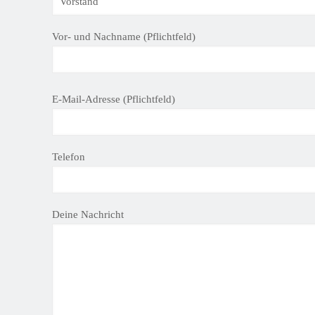
Vor- und Nachname (Pflichtfeld)
B
E-Mail-Adresse (Pflichtfeld)
i
t
t
Telefon
e
l
a
s
Deine Nachricht
s
e
d
i
e