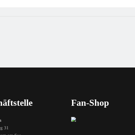
äftstelle
Fan-Shop
n
g 31