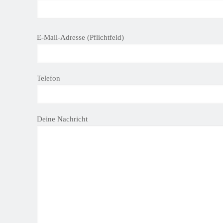
B
E-Mail-Adresse (Pflichtfeld)
i
t
t
Telefon
e
l
a
s
Deine Nachricht
s
e
d
i
e
s
e
s