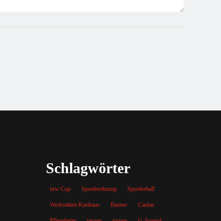
Schlagwörter
nrw Cup
Sportlerehrung
Sportlerball
Werkstätten Karthaus
Banner
Caritas
Pflegeheim
tanzen
turnen
G-Jugend;