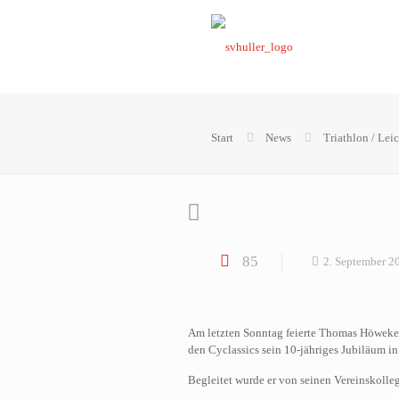
Start
News
Triathlon / Leic
85
2. September 2
Am letzten Sonntag feierte Thomas Höweke
den Cyclassics sein 10-jähriges Jubiläum i
Begleitet wurde er von seinen Vereinskoll