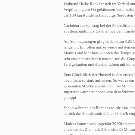
Während Heike Rockahr sich im Vorfeld um 
Verpflegung vor Ort gekümmert hatte, nah
die 100 km Runde in Hamburgs Nordosten v
Nachdem am Samstag bei der Akkreditierung 
aus dem Startblock E starten würden, war di
Am Sonntagmorgen ging es dann um 8:25 Uhr 
lange mit Einrollen auf, es wurde auf den e
Markus und Matthias konnten das Tempo gu
sehr zusammennehmen musste, um die Gruppe
Feld gefunden und die drei fuhren mit hohe
Zum Glück blieb der Himmel in den ersten 
noch nicht so stark aufheizen. So war es ei
gesäumten Strecke auszutoben. Die Stimmun
super und wurde nur noch von dem Stimmun
getoppt.
Schon während des Rennens wurde klar, dass
da sich das Stundenmittel über 38 km/h ein
Markus konnte sich ungefähr 20 Kilometer 
erreichte das Ziel nach 2 Stunden 35 Minu