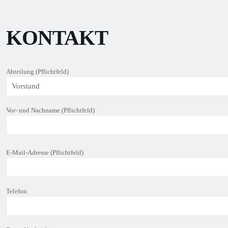
KONTAKT
Abteilung (Pflichtfeld)
Vor- und Nachname (Pflichtfeld)
B
E-Mail-Adresse (Pflichtfeld)
i
t
t
e
Telefon
l
a
s
s