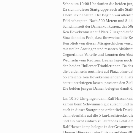
Schon um 10:00 Uhr durften die beiden jun
Da sich in dieser Startgruppe auch alle Sta
Überblick behalten. Der Beginn war allerdi
Feld behaupten. Nach 500 Metern und 8:44 M
Schwimmzeit der Damenkonkurrenz das 50m-
Kea Höwekenmeier auf Platz 7 liegend auf d
Sina dann das Pech, dass ihr zweimal die Ke
Kea blieb von diesen Missgeschicken versch
mit steilen Anstiegen und rasanten Abfahrte
Gegnerinnen Vorteile und konnten den Abst
Wechseln vom Rad zum Laufen lagen noch k
den beiden Hullerner Triathletinnen. Da das
die beiden sehr routiniert auf Platz, ohne 
So erreichte Kea Höwekenmeier den 8. Platz
hatte unterkriegen lassen, passierte den Zie
Die beiden jungen Damen belegten damit die 
Um 10:30 Uhr gingen dann Ralf Hassenkam
kamen beim Schwimmen gut zurecht und muss
auch in dieser Startgruppe ordentlich Druc
dann ebenfalls auf die 5 km-Laufstrecke, d
und ein nicht einfach zu laufendes Gefälle
Ralf Hassenkamp belegte in der Gesamtwertu
Thomas Höwekenmeier finishte auf dem 48. P