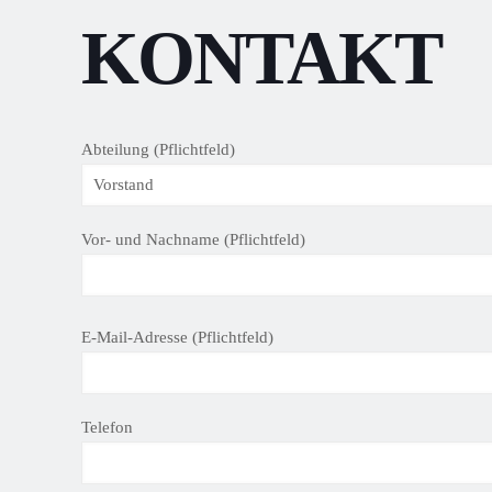
KONTAKT
Abteilung (Pflichtfeld)
Vor- und Nachname (Pflichtfeld)
B
E-Mail-Adresse (Pflichtfeld)
i
t
t
Telefon
e
l
a