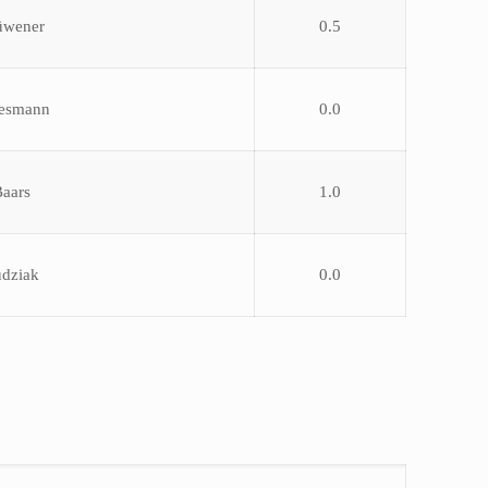
üwener
0.5
uesmann
0.0
Baars
1.0
udziak
0.0