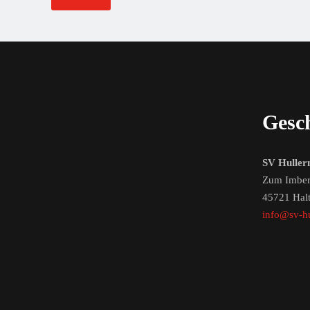
r
.
Gesch
SV Huller
Zum Imber
45721 Hal
info@sv-hu