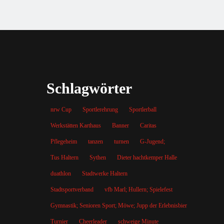
Schlagwörter
nrw Cup
Sportlerehrung
Sportlerball
Werkstätten Karthaus
Banner
Caritas
Pflegeheim
tanzen
turnen
G-Jugend;
Tus Haltern
Sythen
Dieter hachtkemper Halle
duathlon
Stadtwerke Haltern
Stadtsportverband
vfb Marl; Hullern; Spielefest
Gymnastik; Senioren Sport; Möwe; Jupp der Erlebnisbiergarten; Sport; 
Turnier
Cheerleader
schweige Minute