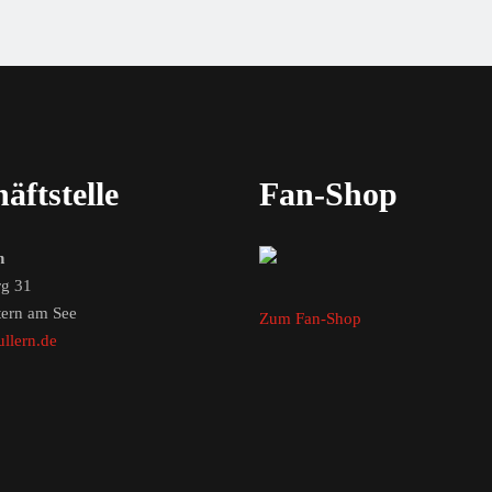
äftstelle
Fan-Shop
n
g 31
tern am See
Zum Fan-Shop
llern.de