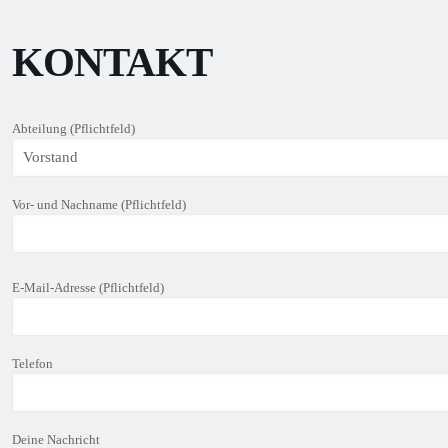
KONTAKT
Abteilung (Pflichtfeld)
Vor- und Nachname (Pflichtfeld)
B
E-Mail-Adresse (Pflichtfeld)
i
t
t
e
Telefon
l
a
s
s
Deine Nachricht
e