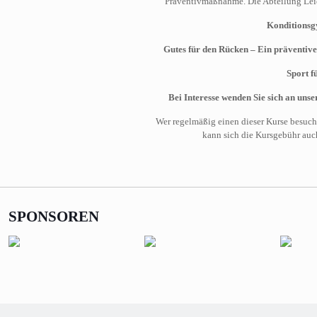
Präventivmaßnahme. Die Abteilung Leich
Konditionsg
Gutes für den Rücken – Ein präventiv
Sport f
Bei Interesse wenden Sie sich an uns
Wer regelmäßig einen dieser Kurse besucht
kann sich die Kursgebühr auch
SPONSOREN