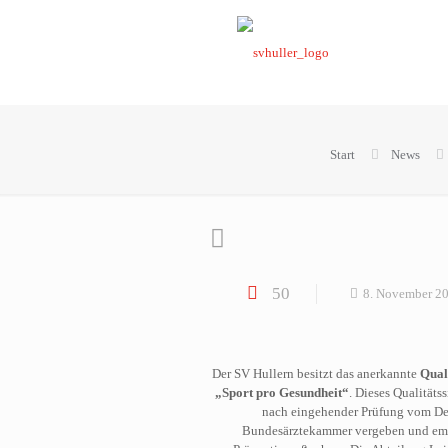
Start
News
50
8. November 2
Der SV Hullern besitzt das anerkannte
Quali
„Sport pro Gesundheit“
. Dieses Qualitäts
nach eingehender Prüfung vom De
Bundesärztekammer vergeben und empf