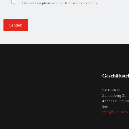
Hiermit akzeptiere ich die
Datenschutzerklärung
.
Geschäftstel
SV Hullern
Zum Imberg 31
45721 Haltern a
See
info@sv-hullern.