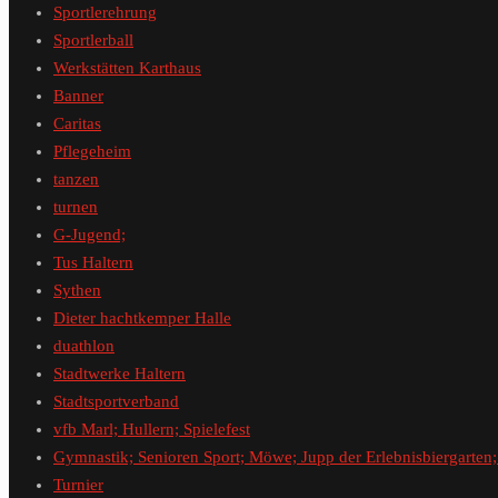
Sportlerehrung
Sportlerball
Werkstätten Karthaus
Banner
Caritas
Pflegeheim
tanzen
turnen
G-Jugend;
Tus Haltern
Sythen
Dieter hachtkemper Halle
duathlon
Stadtwerke Haltern
Stadtsportverband
vfb Marl; Hullern; Spielefest
Gymnastik; Senioren Sport; Möwe; Jupp der Erlebnisbiergarten;
Turnier