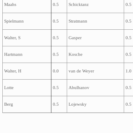
Maahs
0.5
Schicktanz
0.5
Spielmann
0.5
Stratmann
0.5
Walter, S
0.5
Gasper
0.5
Hartmann
0.5
Kosche
0.5
Walter, H
0.0
van de Weyer
1.0
Lotte
0.5
Abulhanov
0.5
Berg
0.5
Lojewsky
0.5