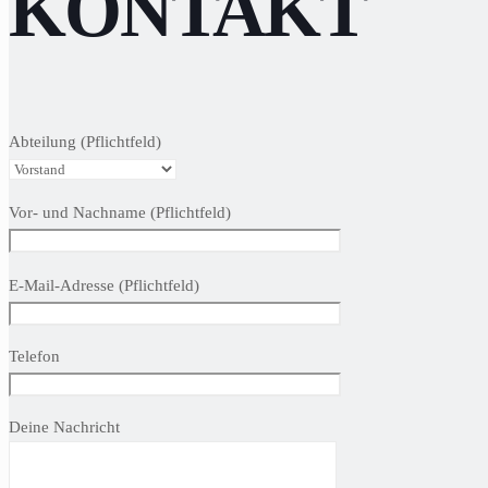
KONTAKT
Abteilung (Pflichtfeld)
Vor- und Nachname (Pflichtfeld)
Bitte
E-Mail-Adresse (Pflichtfeld)
lasse
dieses
Feld
Telefon
leer.
Deine Nachricht