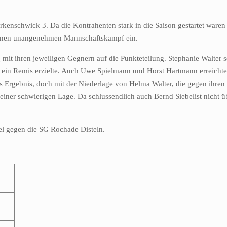
rkenschwick 3. Da die Kontrahenten stark in die Saison gestartet waren
uf einen unangenehmen Mannschaftskampf ein.
 mit ihren jeweiligen Gegnern auf die Punkteteilung. Stephanie Walter s
h ein Remis erzielte. Auch Uwe Spielmann und Horst Hartmann erreichte
s Ergebnis, doch mit der Niederlage von Helma Walter, die gegen ihren 
iner schwierigen Lage. Da schlussendlich auch Bernd Siebelist nicht ü
el gegen die SG Rochade Disteln.