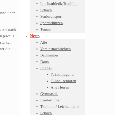
Leichtathletik/Triathlon
Schach
 und über
Seniorensport
Sportschützen
Tennis
etzte nach
News
n jeweils
starken
Alle
ber die
Vereinsnachrichten
Badminton
Darts
Fußball
Fußballjugend
Fußballsenioren
Alte Herren
Gymnastik
Kinderturnen
Triathlon / Leichtathletik
Schach