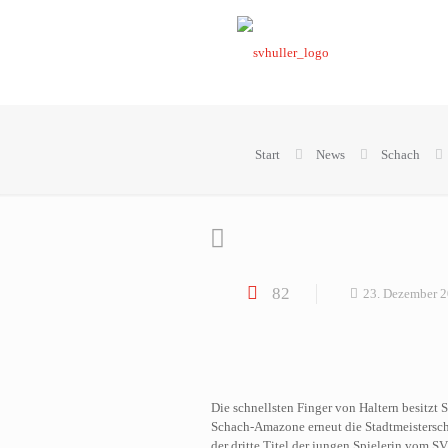
Start
News
Schach
82
23. Dezember 
Die schnellsten Finger von Haltern besitzt
Schach-Amazone erneut die Stadtmeistersch
der dritte Titel der jungen Spielerin vom SV