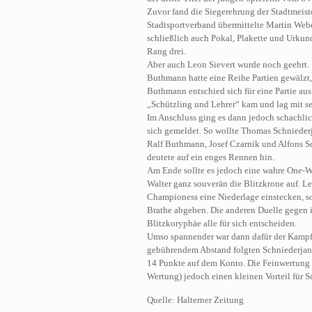
Zuvor fand die Siegerehrung der Stadtmeist
Stadtsportverband übermittelte Martin Web
schließlich auch Pokal, Plakette und Urkund
Rang drei.
Aber auch Leon Sievert wurde noch geehrt.
Buthmann hatte eine Reihe Partien gewälzt
Buthmann entschied sich für eine Partie aus
„Schützling und Lehrer“ kam und lag mit se
Im Anschluss ging es dann jedoch schachlich
sich gemeldet. So wollte Thomas Schniederj
Ralf Buthmann, Josef Czarnik und Alfons Sc
deutete auf ein enges Rennen hin.
Am Ende sollte es jedoch eine wahre One-
Walter ganz souverän die Blitzkrone auf. L
Championess eine Niederlage einstecken, s
Brathe abgeben. Die anderen Duelle gegen 
Blitzkoryphäe alle für sich entscheiden.
Umso spannender war dann dafür der Kampf 
gebührendem Abstand folgten Schniederjan
14 Punkte auf dem Konto. Die Feinwertung 
Wertung) jedoch einen kleinen Vorteil für S
Quelle: Halterner Zeitung