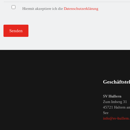
r
Hiermit akzeptiere ich die
Datenschutzerklärung
.
Geschäftstel
SV Hullern
Zum Imberg 31
45721 Haltern a
See
info@sv-hullern.