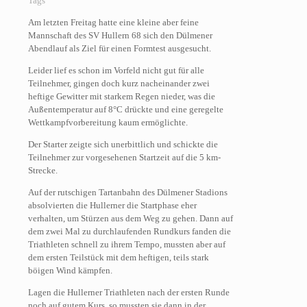
Tags
Am letzten Freitag hatte eine kleine aber feine
Mannschaft des SV Hullern 68 sich den Dülmener
Abendlauf als Ziel für einen Formtest ausgesucht.
Leider lief es schon im Vorfeld nicht gut für alle
Teilnehmer, gingen doch kurz nacheinander zwei
heftige Gewitter mit starkem Regen nieder, was die
Außentemperatur auf 8°C drückte und eine geregelte
Wettkampfvorbereitung kaum ermöglichte.
Der Starter zeigte sich unerbittlich und schickte die
Teilnehmer zur vorgesehenen Startzeit auf die 5 km-
Strecke.
Auf der rutschigen Tartanbahn des Dülmener Stadions
absolvierten die Hullerner die Startphase eher
verhalten, um Stürzen aus dem Weg zu gehen. Dann auf
dem zwei Mal zu durchlaufenden Rundkurs fanden die
Triathleten schnell zu ihrem Tempo, mussten aber auf
dem ersten Teilstück mit dem heftigen, teils stark
böigen Wind kämpfen.
Lagen die Hullerner Triathleten nach der ersten Runde
noch auf gutem Kurs, so mussten sie dann in der