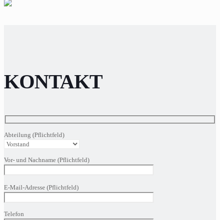
KONTAKT
Abteilung (Pflichtfeld)
Vor- und Nachname (Pflichtfeld)
Bitte
E-Mail-Adresse (Pflichtfeld)
lasse
dieses
Feld
Telefon
leer.