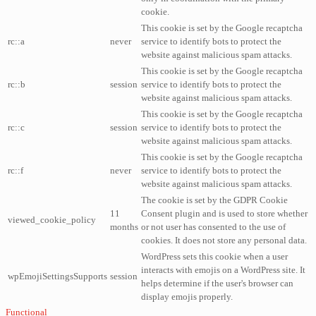
cookie.
This cookie is set by the Google recaptcha
rc::a
never
service to identify bots to protect the
website against malicious spam attacks.
This cookie is set by the Google recaptcha
rc::b
session
service to identify bots to protect the
website against malicious spam attacks.
This cookie is set by the Google recaptcha
rc::c
session
service to identify bots to protect the
website against malicious spam attacks.
This cookie is set by the Google recaptcha
rc::f
never
service to identify bots to protect the
website against malicious spam attacks.
The cookie is set by the GDPR Cookie
11
Consent plugin and is used to store whether
viewed_cookie_policy
months
or not user has consented to the use of
cookies. It does not store any personal data.
WordPress sets this cookie when a user
interacts with emojis on a WordPress site. It
wpEmojiSettingsSupports
session
helps determine if the user's browser can
display emojis properly.
Functional