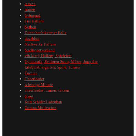
tanzen
turnen
G-Jugend;
Tus Haltern
Sythen
Dieter hachtkemper Halle
duathlon
Stadtwerke Haltern
Stadtsportverband
vfb Marl; Hullern; Spielefest
Gymnastik; Senioren Sport; Möwe; Jupp der
Erlebnisbiergarten; Sport; Turnen
Turnier
Cheerleader
schweige Minute
cheerleader; turnen; tanzen
Sport
Kurt Schäfer Ladenbau
Corona Motivation