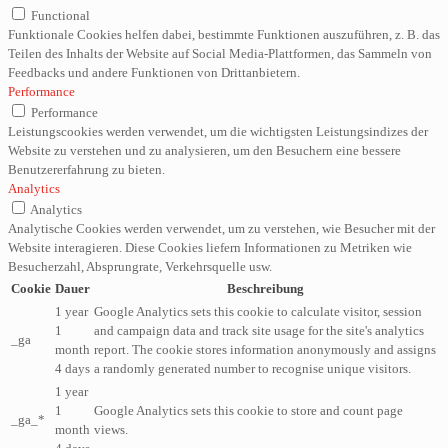
Functional
Funktionale Cookies helfen dabei, bestimmte Funktionen auszuführen, z. B. das
Teilen des Inhalts der Website auf Social Media-Plattformen, das Sammeln von
Feedbacks und andere Funktionen von Drittanbietern.
Performance
Performance
Leistungscookies werden verwendet, um die wichtigsten Leistungsindizes der
Website zu verstehen und zu analysieren, um den Besuchern eine bessere
Benutzererfahrung zu bieten.
Analytics
Analytics
Analytische Cookies werden verwendet, um zu verstehen, wie Besucher mit der
Website interagieren. Diese Cookies liefern Informationen zu Metriken wie
Besucherzahl, Absprungrate, Verkehrsquelle usw.
Cookie
Dauer
Beschreibung
1 year
Google Analytics sets this cookie to calculate visitor, session
1
and campaign data and track site usage for the site's analytics
_ga
month
report. The cookie stores information anonymously and assigns
4 days
a randomly generated number to recognise unique visitors.
1 year
1
Google Analytics sets this cookie to store and count page
_ga_*
month
views.