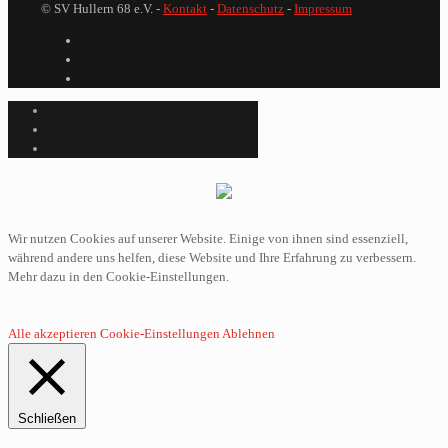
© SV Hullern 68 e.V. -
Kontakt
-
Datenschutz
-
Impressum
Wir nutzen Cookies auf unserer Website. Einige von ihnen sind essenziell,
während andere uns helfen, diese Website und Ihre Erfahrung zu verbessern.
Mehr dazu in den Cookie-Einstellungen.
Alle akzeptieren
Cookie-Einstellungen
Ablehnen
Schließen