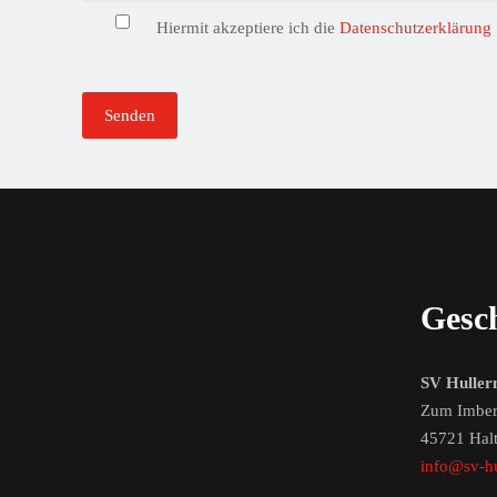
l
Hiermit akzeptiere ich die
Datenschutzerklärung
d
l
e
e
r
.
Gesch
SV Huller
Zum Imber
45721 Hal
info@sv-hu