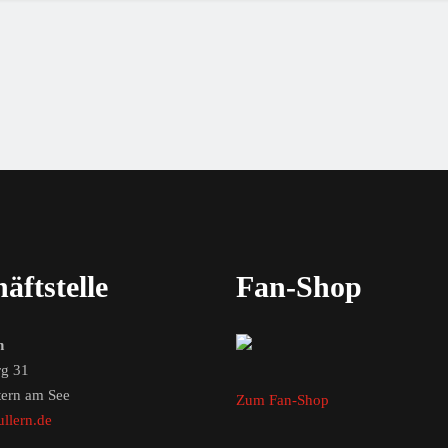
äftstelle
Fan-Shop
n
g 31
tern am See
Zum Fan-Shop
llern.de