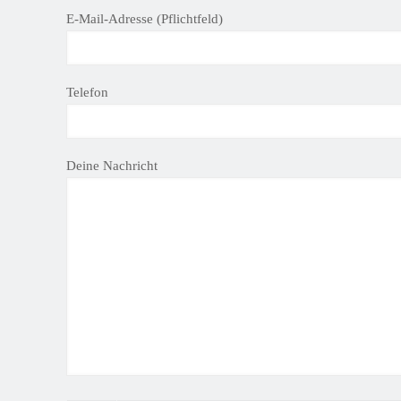
B
E-Mail-Adresse (Pflichtfeld)
i
t
t
Telefon
e
l
a
s
Deine Nachricht
s
e
d
i
e
s
e
s
F
e