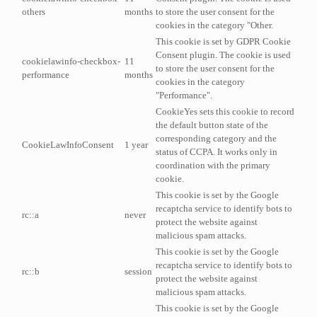
others
months
to store the user consent for the
cookies in the category "Other.
This cookie is set by GDPR Cookie
Consent plugin. The cookie is used
cookielawinfo-checkbox-
11
to store the user consent for the
performance
months
cookies in the category
"Performance".
CookieYes sets this cookie to record
the default button state of the
corresponding category and the
CookieLawInfoConsent
1 year
status of CCPA. It works only in
coordination with the primary
cookie.
This cookie is set by the Google
recaptcha service to identify bots to
rc::a
never
protect the website against
malicious spam attacks.
This cookie is set by the Google
recaptcha service to identify bots to
rc::b
session
protect the website against
malicious spam attacks.
This cookie is set by the Google