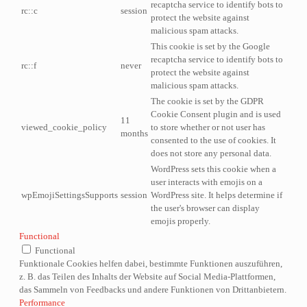
recaptcha service to identify bots to
rc::c
session
protect the website against
malicious spam attacks.
This cookie is set by the Google
recaptcha service to identify bots to
rc::f
never
protect the website against
malicious spam attacks.
The cookie is set by the GDPR
Cookie Consent plugin and is used
11
viewed_cookie_policy
to store whether or not user has
months
consented to the use of cookies. It
does not store any personal data.
WordPress sets this cookie when a
user interacts with emojis on a
wpEmojiSettingsSupports
session
WordPress site. It helps determine if
the user's browser can display
emojis properly.
Functional
Functional
Funktionale Cookies helfen dabei, bestimmte Funktionen auszuführen,
z. B. das Teilen des Inhalts der Website auf Social Media-Plattformen,
das Sammeln von Feedbacks und andere Funktionen von Drittanbietern.
Performance