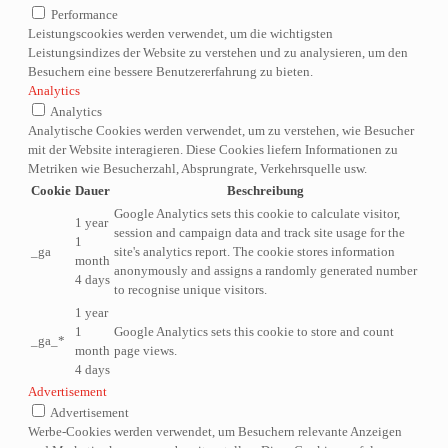
Performance
Leistungscookies werden verwendet, um die wichtigsten
Leistungsindizes der Website zu verstehen und zu analysieren, um den
Besuchern eine bessere Benutzererfahrung zu bieten.
Analytics
Analytics
Analytische Cookies werden verwendet, um zu verstehen, wie Besucher
mit der Website interagieren. Diese Cookies liefern Informationen zu
Metriken wie Besucherzahl, Absprungrate, Verkehrsquelle usw.
Cookie
Dauer
Beschreibung
Google Analytics sets this cookie to calculate visitor,
1 year
session and campaign data and track site usage for the
1
_ga
site's analytics report. The cookie stores information
month
anonymously and assigns a randomly generated number
4 days
to recognise unique visitors.
1 year
1
Google Analytics sets this cookie to store and count
_ga_*
month
page views.
4 days
Advertisement
Advertisement
Werbe-Cookies werden verwendet, um Besuchern relevante Anzeigen