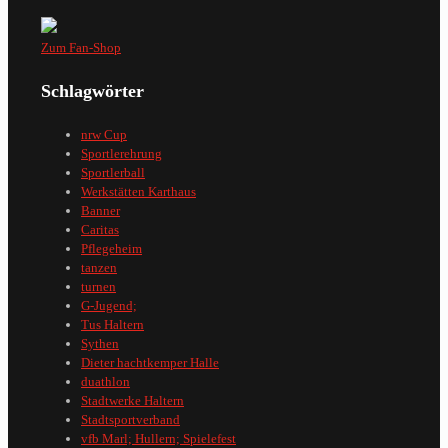
Zum Fan-Shop
Schlagwörter
nrw Cup
Sportlerehrung
Sportlerball
Werkstätten Karthaus
Banner
Caritas
Pflegeheim
tanzen
turnen
G-Jugend;
Tus Haltern
Sythen
Dieter hachtkemper Halle
duathlon
Stadtwerke Haltern
Stadtsportverband
vfb Marl; Hullern; Spielefest