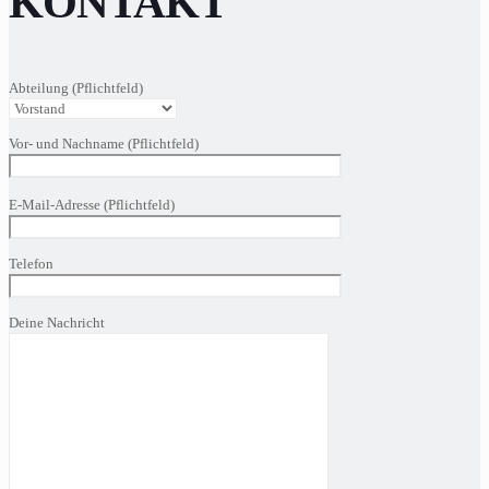
KONTAKT
Abteilung (Pflichtfeld)
Vor- und Nachname (Pflichtfeld)
Bitte
E-Mail-Adresse (Pflichtfeld)
lasse
dieses
Feld
Telefon
leer.
Deine Nachricht