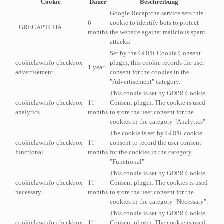
Cookie
Dauer
Beschreibung
Google Recaptcha service sets this
6
cookie to identify bots to protect
_GRECAPTCHA
months
the website against malicious spam
attacks.
Set by the GDPR Cookie Consent
cookielawinfo-checkbox-
plugin, this cookie records the user
1 year
advertisement
consent for the cookies in the
"Advertisement" category.
This cookie is set by GDPR Cookie
cookielawinfo-checkbox-
11
Consent plugin. The cookie is used
analytics
months
to store the user consent for the
cookies in the category "Analytics".
The cookie is set by GDPR cookie
cookielawinfo-checkbox-
11
consent to record the user consent
functional
months
for the cookies in the category
"Functional".
This cookie is set by GDPR Cookie
cookielawinfo-checkbox-
11
Consent plugin. The cookies is used
necessary
months
to store the user consent for the
cookies in the category "Necessary".
This cookie is set by GDPR Cookie
cookielawinfo-checkbox-
11
Consent plugin. The cookie is used