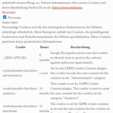
außerhalb unseres Blogs zu. Weitere Informationen über unsere Cookies und
deren Handhabung findest Du in der
Datenschutzerklärung
.
Necessary
Necessary
immer aktiv
Notwendige Cookies sind für das reibungslose Funktionieren der Website
unbedingt erforderlich. Diese Kategorie enthält nur Cookies, die grundlegende
Funktionen und Sicherheitsmerkmale der Website gewährleisten. Diese Cookies
speichern keine persönlichen Informationen.
Cookie
Dauer
Beschreibung
Google Recaptcha service sets this cookie
6
_GRECAPTCHA
to identify bots to protect the website
months
against malicious spam attacks.
Set by the GDPR Cookie Consent plugin,
cookielawinfo-checkbox-
1 year
this cookie records the user consent for the
advertisement
cookies in the "Advertisement" category.
This cookie is set by GDPR Cookie
cookielawinfo-checkbox-
11
Consent plugin. The cookie is used to store
analytics
months
the user consent for the cookies in the
category "Analytics".
The cookie is set by GDPR cookie consent
cookielawinfo-checkbox-
11
to record the user consent for the cookies in
functional
months