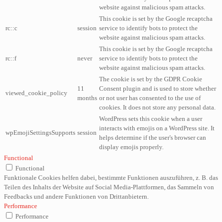
website against malicious spam attacks.
This cookie is set by the Google recaptcha
rc::c
session
service to identify bots to protect the
website against malicious spam attacks.
This cookie is set by the Google recaptcha
rc::f
never
service to identify bots to protect the
website against malicious spam attacks.
The cookie is set by the GDPR Cookie
11
Consent plugin and is used to store whether
viewed_cookie_policy
months
or not user has consented to the use of
cookies. It does not store any personal data.
WordPress sets this cookie when a user
interacts with emojis on a WordPress site. It
wpEmojiSettingsSupports
session
helps determine if the user's browser can
display emojis properly.
Functional
Functional
Funktionale Cookies helfen dabei, bestimmte Funktionen auszuführen, z. B. das
Teilen des Inhalts der Website auf Social Media-Plattformen, das Sammeln von
Feedbacks und andere Funktionen von Drittanbietern.
Performance
Performance