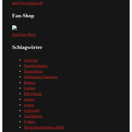
info@sv-hullern.de
Fan-Shop
Zum Fan-Shop
Schlagwörter
nrw Cup
Sportlerehrung
Sportlerball
Werkstätten Karthaus
Banner
Caritas
Pflegeheim
tanzen
turnen
G-Jugend;
Tus Haltern
Sythen
Dieter hachtkemper Halle