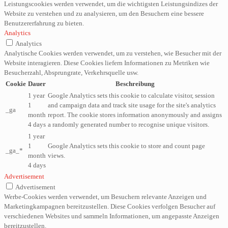
Leistungscookies werden verwendet, um die wichtigsten Leistungsindizes der
Website zu verstehen und zu analysieren, um den Besuchern eine bessere
Benutzererfahrung zu bieten.
Analytics
Analytics
Analytische Cookies werden verwendet, um zu verstehen, wie Besucher mit der
Website interagieren. Diese Cookies liefern Informationen zu Metriken wie
Besucherzahl, Absprungrate, Verkehrsquelle usw.
Cookie
Dauer
Beschreibung
1 year
Google Analytics sets this cookie to calculate visitor, session
1
and campaign data and track site usage for the site's analytics
_ga
month
report. The cookie stores information anonymously and assigns
4 days
a randomly generated number to recognise unique visitors.
1 year
1
Google Analytics sets this cookie to store and count page
_ga_*
month
views.
4 days
Advertisement
Advertisement
Werbe-Cookies werden verwendet, um Besuchern relevante Anzeigen und
Marketingkampagnen bereitzustellen. Diese Cookies verfolgen Besucher auf
verschiedenen Websites und sammeln Informationen, um angepasste Anzeigen
bereitzustellen.