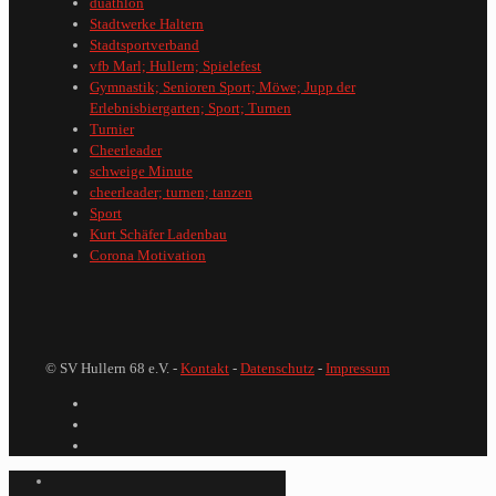
duathlon
Stadtwerke Haltern
Stadtsportverband
vfb Marl; Hullern; Spielefest
Gymnastik; Senioren Sport; Möwe; Jupp der
Erlebnisbiergarten; Sport; Turnen
Turnier
Cheerleader
schweige Minute
cheerleader; turnen; tanzen
Sport
Kurt Schäfer Ladenbau
Corona Motivation
© SV Hullern 68 e.V. -
Kontakt
-
Datenschutz
-
Impressum