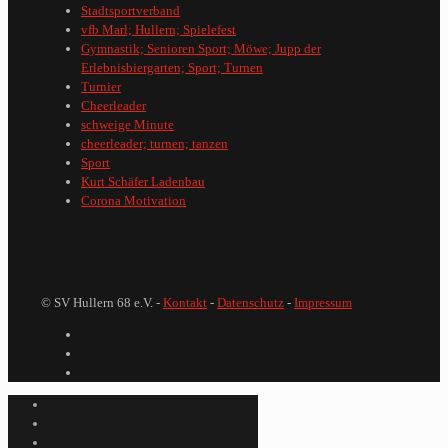
Stadtsportverband
vfb Marl; Hullern; Spielefest
Gymnastik; Senioren Sport; Möwe; Jupp der
Erlebnisbiergarten; Sport; Turnen
Turnier
Cheerleader
schweige Minute
cheerleader; turnen; tanzen
Sport
Kurt Schäfer Ladenbau
Corona Motivation
© SV Hullern 68 e.V. -
Kontakt
-
Datenschutz
-
Impressum