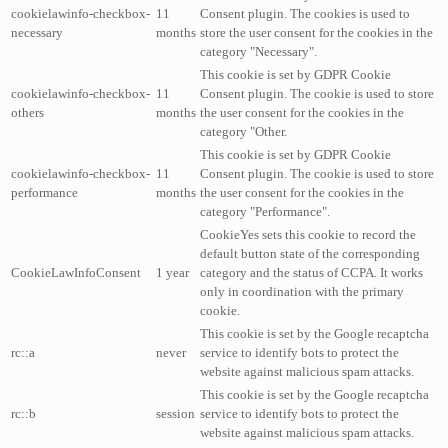
cookielawinfo-checkbox-
11
Consent plugin. The cookies is used to
necessary
months
store the user consent for the cookies in the
category "Necessary".
This cookie is set by GDPR Cookie
cookielawinfo-checkbox-
11
Consent plugin. The cookie is used to store
others
months
the user consent for the cookies in the
category "Other.
This cookie is set by GDPR Cookie
cookielawinfo-checkbox-
11
Consent plugin. The cookie is used to store
performance
months
the user consent for the cookies in the
category "Performance".
CookieYes sets this cookie to record the
default button state of the corresponding
CookieLawInfoConsent
1 year
category and the status of CCPA. It works
only in coordination with the primary
cookie.
This cookie is set by the Google recaptcha
rc::a
never
service to identify bots to protect the
website against malicious spam attacks.
This cookie is set by the Google recaptcha
rc::b
session
service to identify bots to protect the
website against malicious spam attacks.