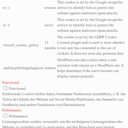
This cookie is set by the Google recaptcha
rc::c
session
service to identify bots to protect the
website against malicious spam attacks.
This cookie is set by the Google recaptcha
rc::f
never
service to identify bots to protect the
website against malicious spam attacks.
The cookie is set by the GDPR Cookie
11
Consent plugin and is used to store whether
viewed_cookie_policy
months
or not user has consented to the use of
cookies. It does not store any personal data.
WordPress sets this cookie when a user
interacts with emojis on a WordPress site. It
wpEmojiSettingsSupports
session
helps determine if the user's browser can
display emojis properly.
Functional
Functional
Funktionale Cookies helfen dabei, bestimmte Funktionen auszuführen, z. B. das
Teilen des Inhalts der Website auf Social Media-Plattformen, das Sammeln von
Feedbacks und andere Funktionen von Drittanbietern.
Performance
Performance
Leistungscookies werden verwendet, um die wichtigsten Leistungsindizes der
Website zu verstehen und zu analysieren, um den Besuchern eine bessere