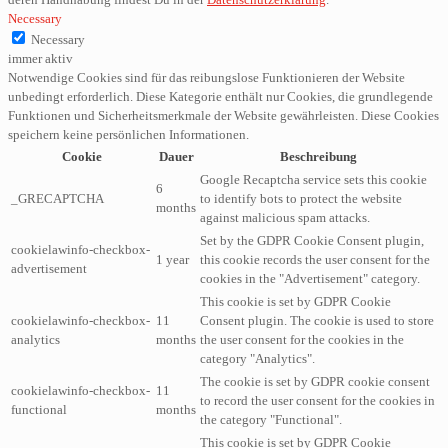
Necessary
Necessary
immer aktiv
Notwendige Cookies sind für das reibungslose Funktionieren der Website
unbedingt erforderlich. Diese Kategorie enthält nur Cookies, die grundlegende
Funktionen und Sicherheitsmerkmale der Website gewährleisten. Diese Cookies
speichern keine persönlichen Informationen.
Cookie
Dauer
Beschreibung
Google Recaptcha service sets this cookie
6
_GRECAPTCHA
to identify bots to protect the website
months
against malicious spam attacks.
Set by the GDPR Cookie Consent plugin,
cookielawinfo-checkbox-
1 year
this cookie records the user consent for the
advertisement
cookies in the "Advertisement" category.
This cookie is set by GDPR Cookie
cookielawinfo-checkbox-
11
Consent plugin. The cookie is used to store
analytics
months
the user consent for the cookies in the
category "Analytics".
The cookie is set by GDPR cookie consent
cookielawinfo-checkbox-
11
to record the user consent for the cookies in
functional
months
the category "Functional".
This cookie is set by GDPR Cookie