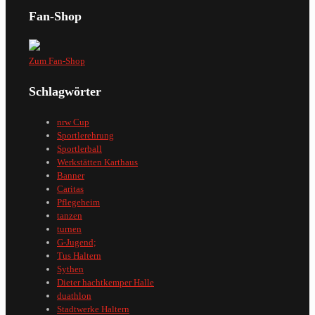
Fan-Shop
Zum Fan-Shop
Schlagwörter
nrw Cup
Sportlerehrung
Sportlerball
Werkstätten Karthaus
Banner
Caritas
Pflegeheim
tanzen
turnen
G-Jugend;
Tus Haltern
Sythen
Dieter hachtkemper Halle
duathlon
Stadtwerke Haltern