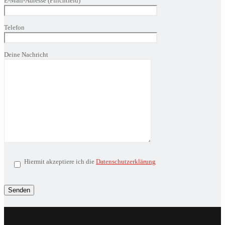
E-Mail-Adresse (Pflichtfeld)
lasse
dieses
Feld
Telefon
leer.
Deine Nachricht
Hiermit akzeptiere ich die
Datenschutzerklärung