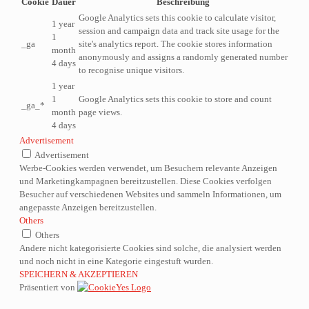
Cookie
Dauer
Beschreibung
Google Analytics sets this cookie to calculate visitor,
1 year
session and campaign data and track site usage for the
1
_ga
site's analytics report. The cookie stores information
month
anonymously and assigns a randomly generated number
4 days
to recognise unique visitors.
1 year
1
Google Analytics sets this cookie to store and count
_ga_*
month
page views.
4 days
Advertisement
Advertisement
Werbe-Cookies werden verwendet, um Besuchern relevante Anzeigen
und Marketingkampagnen bereitzustellen. Diese Cookies verfolgen
Besucher auf verschiedenen Websites und sammeln Informationen, um
angepasste Anzeigen bereitzustellen.
Others
Others
Andere nicht kategorisierte Cookies sind solche, die analysiert werden
und noch nicht in eine Kategorie eingestuft wurden.
SPEICHERN & AKZEPTIEREN
Präsentiert von