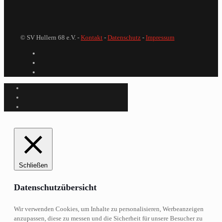
© SV Hullern 68 e.V. -
Kontakt
-
Datenschutz
-
Impressum
Schließen
Datenschutzübersicht
Wir verwenden Cookies, um Inhalte zu personalisieren, Werbeanzeigen
anzupassen, diese zu messen und die Sicherheit für unsere Besucher zu