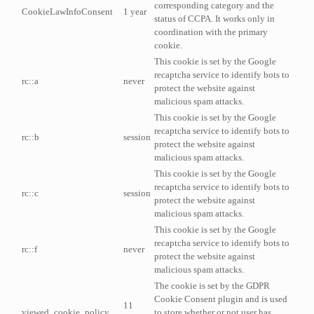
corresponding category and the
CookieLawInfoConsent
1 year
status of CCPA. It works only in
coordination with the primary
cookie.
This cookie is set by the Google
recaptcha service to identify bots to
rc::a
never
protect the website against
malicious spam attacks.
This cookie is set by the Google
recaptcha service to identify bots to
rc::b
session
protect the website against
malicious spam attacks.
This cookie is set by the Google
recaptcha service to identify bots to
rc::c
session
protect the website against
malicious spam attacks.
This cookie is set by the Google
recaptcha service to identify bots to
rc::f
never
protect the website against
malicious spam attacks.
The cookie is set by the GDPR
Cookie Consent plugin and is used
11
viewed_cookie_policy
to store whether or not user has