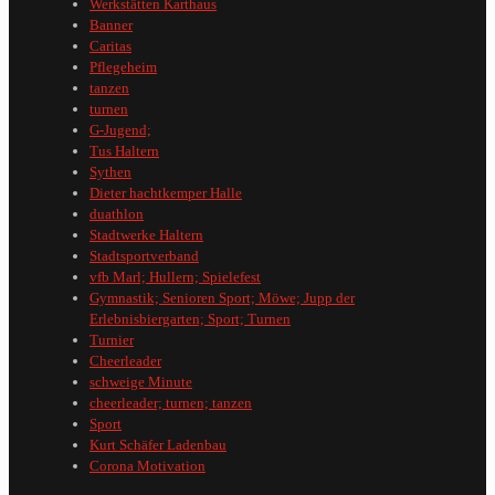
Werkstätten Karthaus
Banner
Caritas
Pflegeheim
tanzen
turnen
G-Jugend;
Tus Haltern
Sythen
Dieter hachtkemper Halle
duathlon
Stadtwerke Haltern
Stadtsportverband
vfb Marl; Hullern; Spielefest
Gymnastik; Senioren Sport; Möwe; Jupp der
Erlebnisbiergarten; Sport; Turnen
Turnier
Cheerleader
schweige Minute
cheerleader; turnen; tanzen
Sport
Kurt Schäfer Ladenbau
Corona Motivation