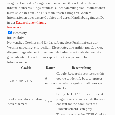
steigern. Durch das Navigieren in unserem Blog oder das Klicken
innerhalb unseres Blogs, stimmst Du der Sammlung von Informationen
mittels Cookies auf und außerhalb unseres Blogs zu. Weitere
Informationen über unsere Cookies und deren Handhabung findest Du
in der
Datenschutzerklärung
.
Necessary
Necessary
immer aktiv
Notwendige Cookies sind für das reibungslose Funktionieren der
Website unbedingt erforderlich. Diese Kategorie enthält nur Cookies,
die grundlegende Funktionen und Sicherheitsmerkmale der Website
gewährleisten. Diese Cookies speichern keine persönlichen
Informationen.
Cookie
Dauer
Beschreibung
Google Recaptcha service sets this
6
cookie to identify bots to protect
_GRECAPTCHA
months
the website against malicious spam
attacks.
Set by the GDPR Cookie Consent
cookielawinfo-checkbox-
plugin, this cookie records the user
1 year
advertisement
consent for the cookies in the
"Advertisement" category.
This cookie is set by GDPR Cookie