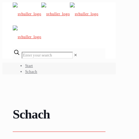
✕
Start
Schach
Schach