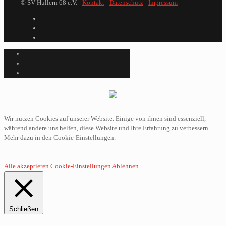
© SV Hullern 68 e.V. -
Kontakt
-
Datenschutz
-
Impressum
Wir nutzen Cookies auf unserer Website. Einige von ihnen sind essenziell,
während andere uns helfen, diese Website und Ihre Erfahrung zu verbessern.
Mehr dazu in den Cookie-Einstellungen.
Alle akzeptieren
Cookie-Einstellungen
Ablehnen
Schließen