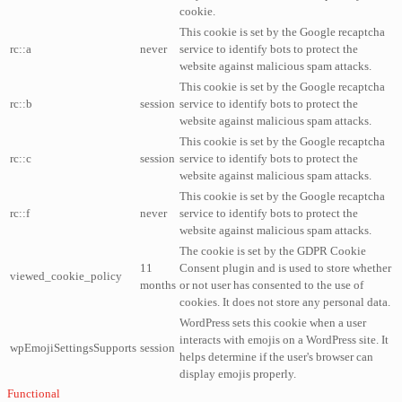
cookie.
This cookie is set by the Google recaptcha
rc::a
never
service to identify bots to protect the
website against malicious spam attacks.
This cookie is set by the Google recaptcha
rc::b
session
service to identify bots to protect the
website against malicious spam attacks.
This cookie is set by the Google recaptcha
rc::c
session
service to identify bots to protect the
website against malicious spam attacks.
This cookie is set by the Google recaptcha
rc::f
never
service to identify bots to protect the
website against malicious spam attacks.
The cookie is set by the GDPR Cookie
11
Consent plugin and is used to store whether
viewed_cookie_policy
months
or not user has consented to the use of
cookies. It does not store any personal data.
WordPress sets this cookie when a user
interacts with emojis on a WordPress site. It
wpEmojiSettingsSupports
session
helps determine if the user's browser can
display emojis properly.
Functional