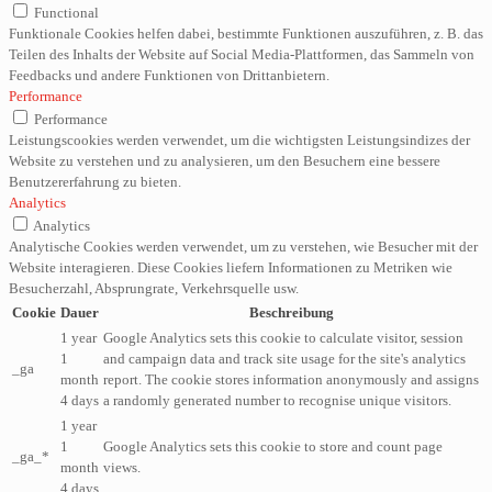
Functional
Funktionale Cookies helfen dabei, bestimmte Funktionen auszuführen, z. B. das
Teilen des Inhalts der Website auf Social Media-Plattformen, das Sammeln von
Feedbacks und andere Funktionen von Drittanbietern.
Performance
Performance
Leistungscookies werden verwendet, um die wichtigsten Leistungsindizes der
Website zu verstehen und zu analysieren, um den Besuchern eine bessere
Benutzererfahrung zu bieten.
Analytics
Analytics
Analytische Cookies werden verwendet, um zu verstehen, wie Besucher mit der
Website interagieren. Diese Cookies liefern Informationen zu Metriken wie
Besucherzahl, Absprungrate, Verkehrsquelle usw.
Cookie
Dauer
Beschreibung
1 year
Google Analytics sets this cookie to calculate visitor, session
1
and campaign data and track site usage for the site's analytics
_ga
month
report. The cookie stores information anonymously and assigns
4 days
a randomly generated number to recognise unique visitors.
1 year
1
Google Analytics sets this cookie to store and count page
_ga_*
month
views.
4 days