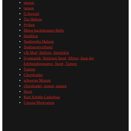
tanzen
turnen
G-Jugend;
Tus Haltern
Sythen
Dieter hachtkemper Halle
duathlon
Stadtwerke Haltern
Stadtsportverband
vfb Marl; Hullern; Spielefest
Gymnastik; Senioren Sport; Möwe; Jupp der
Erlebnisbiergarten; Sport; Turnen
Turnier
Cheerleader
schweige Minute
cheerleader; turnen; tanzen
Sport
Kurt Schäfer Ladenbau
Corona Motivation